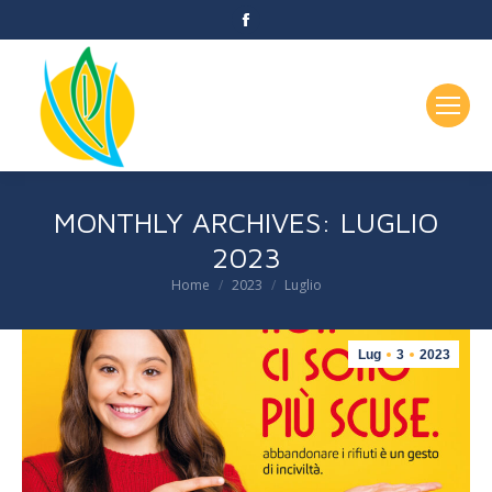
Facebook
page
opens
in
new
window
MONTHLY ARCHIVES:
LUGLIO
2023
Home
2023
Luglio
You are here:
Lug
3
2023