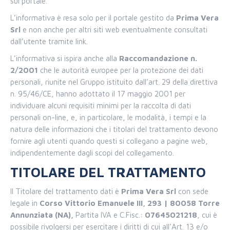
sul portale.
L’informativa è resa solo per il portale gestito da
Prima Vera
Srl
e non anche per altri siti web eventualmente consultati
dall’utente tramite link.
L’informativa si ispira anche alla
Raccomandazione n.
2/2001
che le autorità europee per la protezione dei dati
personali, riunite nel Gruppo istituito dall’art. 29 della direttiva
n. 95/46/CE, hanno adottato il 17 maggio 2001 per
individuare alcuni requisiti minimi per la raccolta di dati
personali on-line, e, in particolare, le modalità, i tempi e la
natura delle informazioni che i titolari del trattamento devono
fornire agli utenti quando questi si collegano a pagine web,
indipendentemente dagli scopi del collegamento.
TITOLARE DEL TRATTAMENTO
Il Titolare del trattamento dati è
Prima Vera Srl
con sede
legale in
Corso Vittorio Emanuele III, 293 | 80058 Torre
Annunziata (NA),
Partita IVA e C.Fisc.:
07645021218
, cui è
possibile rivolgersi per esercitare i diritti di cui all’Art. 13 e/o