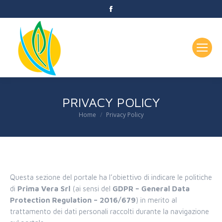
Facebook
page
opens
in
new
window
PRIVACY POLICY
Home
Privacy Policy
You are here:
Questa sezione del portale ha l’obiettivo di indicare le politiche
di
Prima Vera Srl
(ai sensi del
GDPR – General Data
Protection Regulation – 2016/679
) in merito al
trattamento dei dati personali raccolti durante la navigazione