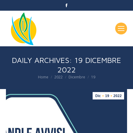
Facebook
page
opens
in
new
window
DAILY ARCHIVES:
19 DICEMBRE
2022
Home
2022
Dicembre
19
You are here:
Dic
19
2022