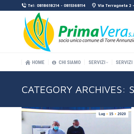
Tel: 0818618214 - 0815368114
Via Terragneta 2 
HOME
CHI SIAMO
SERVIZI
SERVIZI
HOME
CHI SIAMO
SERVIZI
SERVIZI
CATEGORY ARCHIVES:
Lug
15
2020