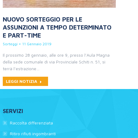
NUOVO SORTEGGIO PER LE
ASSUNZIONI A TEMPO DETERMINATO
E PART-TIME
Sorteggi
11 Gennaio 2019
Il prossimo 28 gennaio, alle ore 9, presso l’Aula Magna
della sede comunale di via Provinciale Schiti n. 51, si
terrà l’estrazione…
LEGGI NOTIZIA
SERVIZI
Raccolta differenziata
Ritiro rifiuti ingombranti