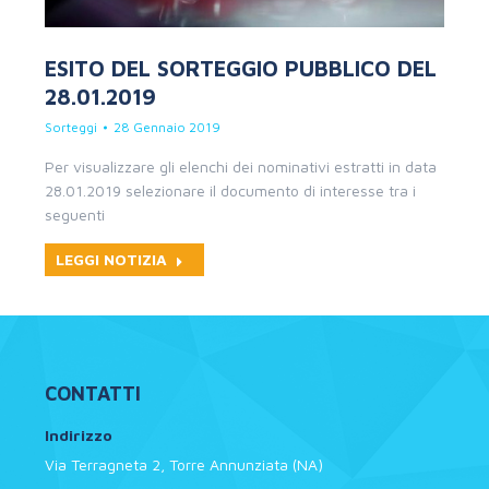
ESITO DEL SORTEGGIO PUBBLICO DEL
28.01.2019
Sorteggi
28 Gennaio 2019
Per visualizzare gli elenchi dei nominativi estratti in data
28.01.2019 selezionare il documento di interesse tra i
seguenti
LEGGI NOTIZIA
CONTATTI
Indirizzo
Via Terragneta 2, Torre Annunziata (NA)