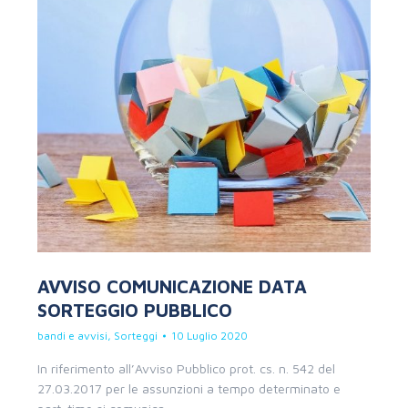
AVVISO COMUNICAZIONE DATA
SORTEGGIO PUBBLICO
bandi e avvisi
,
Sorteggi
10 Luglio 2020
In riferimento all’Avviso Pubblico prot. cs. n. 542 del
27.03.2017 per le assunzioni a tempo determinato e