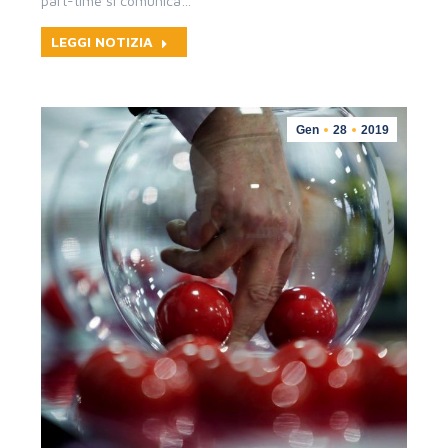
part-time si comunica…
LEGGI NOTIZIA
Gen
28
2019